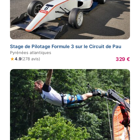
Stage de Pilotage Formule 3 sur le Circuit de Pau
Pyrénées atlantiques
329 €
★
4.9
(278 avis)