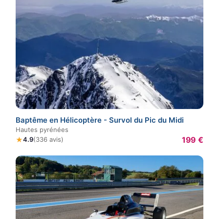
Baptême en Hélicoptère - Survol du Pic du Midi
Hautes pyrénées
199 €
★
4.9
(336 avis)