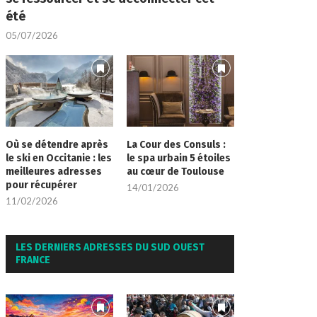
été
05/07/2026
Où se détendre après
La Cour des Consuls :
le ski en Occitanie : les
le spa urbain 5 étoiles
meilleures adresses
au cœur de Toulouse
pour récupérer
14/01/2026
11/02/2026
LES DERNIERS ADRESSES DU SUD OUEST
FRANCE