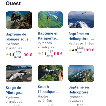
Ouest
Baptême en
Baptême en
Baptême de
Parapente
Hélicoptère -
plongée sous-
près de Pau
Pyrénées
Survol du Pic
Hautes pyrénées
marine près de
Pyrénées
atlantiques
(336
atlantiques
du Midi
Biarritz
199 €
★
4.9
(437
avis)
(470
115 €
★
4.8
90 €
★
4.8
avis)
avis)
Saut à
Baptême en
Stage de
l'élastique
Hélicoptère à
Pilotage
près de
Hautes
Perpignan
Pyrénées
Formule 3 sur
Pyrénées
pyrénées
orientales
Tarbes
atlantiques
le Circuit de
(208
(160
(277